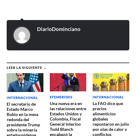
DiarioDominciano
LEER LA SIGUIENTE →
EFEMERIDES
INTERNACIONAL
INTERNACIONAL
Una nueva era en
La FAO dice que
El secretario de
las relaciones entre
precios
Estado Marco
Estados Unidos y
alimenticios
Rubio en la mesa
Colombia, Fiscal
globales
redonda del
General Interino
repuntaron en julio
presidente Trump
Todd Blanch
por olas de calor y
sobre la minería
encabezó la
conflictos
estadounidense