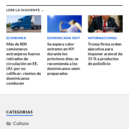
LEER LA SIGUIENTE →
ECONOMIA
DOMINICANA HOY
INTERNACIONAL
Más de 800
Se espera calor
Trump firma orden
camioneros
extremo en NY
ejecutiva para
extranjeros fueron
durante los
imponer arancel de
retirados de
próximos días; se
15 % a productos
circulación en EE.
recomienda a los
de polisilicio
UU. por no
dominicanos venir
calificar; cientos de
preparados
dominicanos
conducen
CATEGORIAS
Cultura