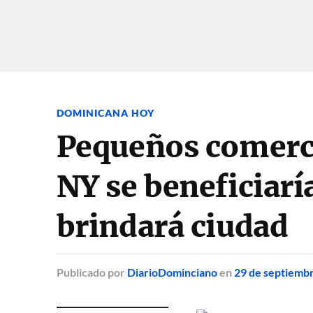
DOMINICANA HOY
Pequeños comerc
NY se beneficiar
brindará ciudad
Publicado
por
DiarioDominciano
en
29 de septiemb