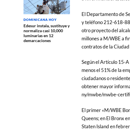
El Departamento de Se
DOMINICANA HOY
y teléfono 212-618-88
Edesur instala, sustituye y
otro proyecto del alcal
normaliza casi 10,000
luminarias en 12
millones a M/WBE a fine
demarcaciones
contratos de la Ciudad 
Según el Artículo 15-A d
menos el 51% de la em
ciudadanos o residente
obtener mayor informac
ny/mwbe/mwbe-certific
El primer «M/WBE Boro
Queens; en El Bronx e
Staten Island en febrer