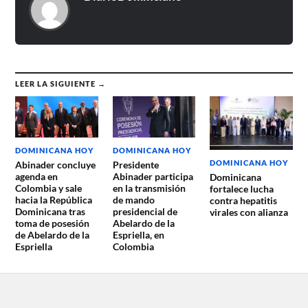
LEER LA SIGUIENTE →
DOMINICANA HOY
DOMINICANA HOY
DOMINICANA HOY
Abinader concluye
Presidente
agenda en
Abinader participa
Dominicana
Colombia y sale
en la transmisión
fortalece lucha
hacia la República
de mando
contra hepatitis
Dominicana tras
presidencial de
virales con alianza
toma de posesión
Abelardo de la
de Abelardo de la
Espriella, en
Espriella
Colombia