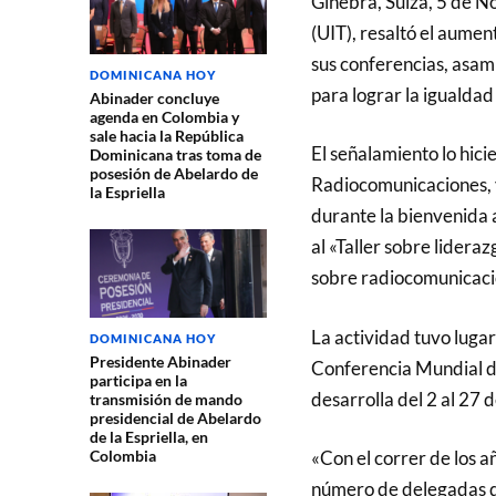
Ginebra, Suiza, 5 de N
(UIT), resaltó el aumen
sus conferencias, asam
DOMINICANA HOY
para lograr la igualda
Abinader concluye
agenda en Colombia y
sale hacia la República
El señalamiento lo hici
Dominicana tras toma de
posesión de Abelardo de
Radiocomunicaciones, y
la Espriella
durante la bienvenida a
al «Taller sobre lidera
sobre radiocomunicaci
La actividad tuvo lugar 
DOMINICANA HOY
Presidente Abinader
Conferencia Mundial d
participa en la
desarrolla del 2 al 27
transmisión de mando
presidencial de Abelardo
de la Espriella, en
Colombia
«Con el correr de los a
número de delegadas qu