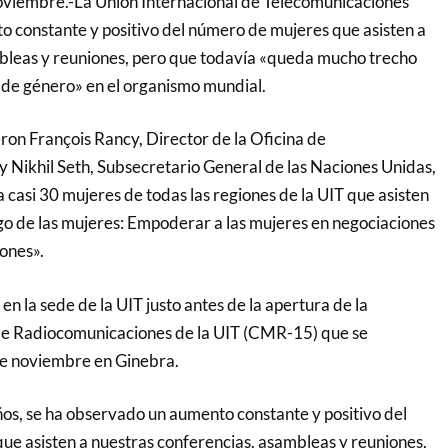
oviembre.-La Unión Internacional de Telecomunicaciones
to constante y positivo del número de mujeres que asisten a
bleas y reuniones, pero que todavía «queda mucho trecho
d de género» en el organismo mundial.
eron François Rancy, Director de la Oficina de
 Nikhil Seth, Subsecretario General de las Naciones Unidas,
 casi 30 mujeres de todas las regiones de la UIT que asisten
zgo de las mujeres: Empoderar a las mujeres en negociaciones
ones».
en la sede de la UIT justo antes de la apertura de la
e Radiocomunicaciones de la UIT (CMR-15) que se
 de noviembre en Ginebra.
ños, se ha observado un aumento constante y positivo del
e asisten a nuestras conferencias, asambleas y reuniones,