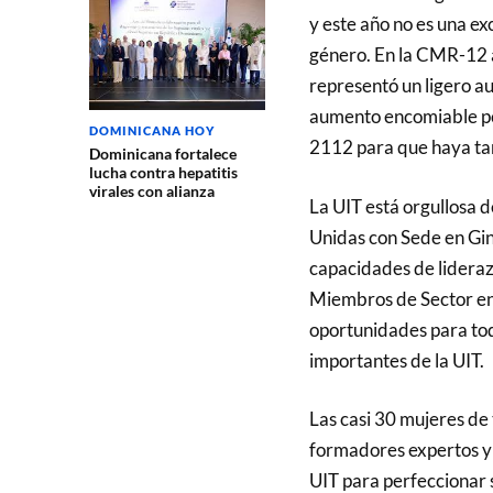
y este año no es una e
género. En la CMR-12 
representó un ligero a
aumento encomiable per
DOMINICANA HOY
2112 para que haya ta
Dominicana fortalece
lucha contra hepatitis
virales con alianza
La UIT está orgullosa d
Unidas con Sede en Gi
capacidades de lideraz
Miembros de Sector en
oportunidades para tod
importantes de la UIT.
Las casi 30 mujeres de
formadores expertos y 
UIT para perfeccionar 