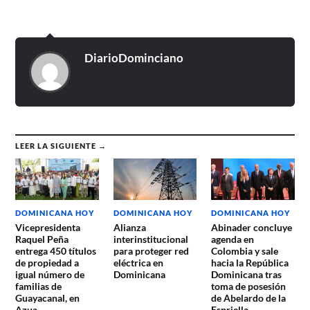
DiarioDominciano
LEER LA SIGUIENTE →
DOMINICANA HOY
DOMINICANA HOY
DOMINICANA HOY
Vicepresidenta
Alianza
Abinader concluye
Raquel Peña
interinstitucional
agenda en
entrega 450 títulos
para proteger red
Colombia y sale
de propiedad a
eléctrica en
hacia la República
igual número de
Dominicana
Dominicana tras
familias de
toma de posesión
Guayacanal, en
de Abelardo de la
Azua
Espriella