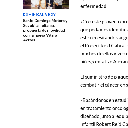
enfermedad.
DOMINICANA HOY
Santo Domingo Motors y
«Con este proyecto pr
Suzuki amplían su
que podamos identifica
propuesta de movilidad
con la nueva Vitara
este necesitando sangr
Across
el Robert Reid Cabral 
muchos de ellos viven e
niños,» enfatizó Alexan
El suministro de plaque
combatir el cáncer en s
«Basándonos en estudios
en tratamiento oncológ
diseñado junto al equi
Infantil Robert Reid Ca