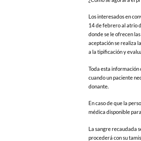
Los interesados en conv
14 de febrero al atrio 
donde se le ofrecen la
aceptación se realiza l
a la tipificación y eva
Toda esta información
cuando un paciente nec
donante.
En caso de que la per
médica disponible para
La sangre recaudada s
procederá con su tamis