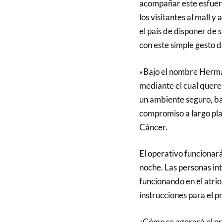
acompañar este esfuer
los visitantes al mall y
el país de disponer de
con este simple gesto d
«Bajo el nombre Herma
mediante el cual quere
un ambiente seguro, ba
compromiso a largo pl
Cáncer.
El operativo funcionar
noche. Las personas in
funcionando en el atrio
instrucciones para el p
¿Cómo se agorará el p