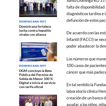
Santo Domingo RD 31 ene
falta de disponibilida
diagnósticos tardíos e 
defunción de estos pac
DOMINICANA HOY
Dominicana fortalece
lucha contra hepatitis
De acuerdo con las est
virales con alianza
Infantil (FACCI) se ne
poder abastecer la dem
Los números que manej
100 casos de pacientes
DOMINICANA HOY
DGM concluye la Beta
cáncer que más padecen
Pública del Permiso de
Salida de Menor 100 %
Digital e inicia el servicio
En tal sentido la Funda
con tarifa oficial
laboratorio clínico He
creación de un banco d
ayudar a los niños, niñ