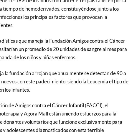
ro.- 18% de los niños con cáncer en el país fallecen por la
d a tiempo de hemoderivados, constituyéndose junto a los
infecciones los principales factores que provocan la
ientes.
adísticas que maneja la Fundación Amigos contra el Cáncer
cesitarían un promedio de 20 unidades de sangre al mes para
anda de los niños y niñas enfermos.
a la fundación arrojan que anualmente se detectan de 90 a
 nuevos con este padecimiento, siendo la Leucemia el tipo de
 los infantes.
ción de Amigos contra el Cáncer Infantil (FACCI), el
moterapia y Agora Mall están uniendo esfuerzos para la
e donantes voluntarios que funcione exclusivamente para
as y adolescentes diagnosticados con esta terrible