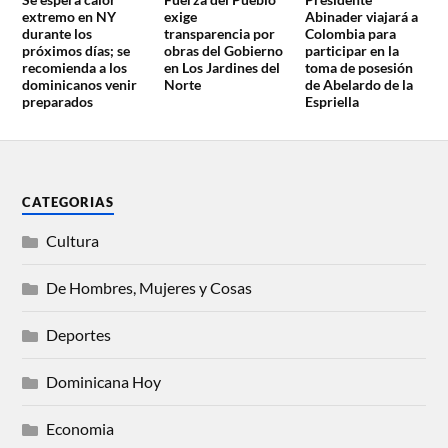
extremo en NY
exige
Abinader viajará a
durante los
transparencia por
Colombia para
próximos días; se
obras del Gobierno
participar en la
recomienda a los
en Los Jardines del
toma de posesión
dominicanos venir
Norte
de Abelardo de la
preparados
Espriella
CATEGORIAS
Cultura
De Hombres, Mujeres y Cosas
Deportes
Dominicana Hoy
Economia