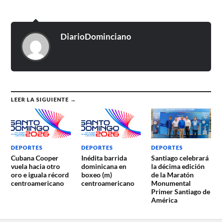
DiarioDominciano
LEER LA SIGUIENTE →
DEPORTES
DEPORTES
DEPORTES
Cubana Cooper
Inédita barrida
Santiago celebrará
vuela hacia otro
dominicana en
la décima edición
oro e iguala récord
boxeo (m)
de la Maratón
centroamericano
centroamericano
Monumental
Primer Santiago de
América