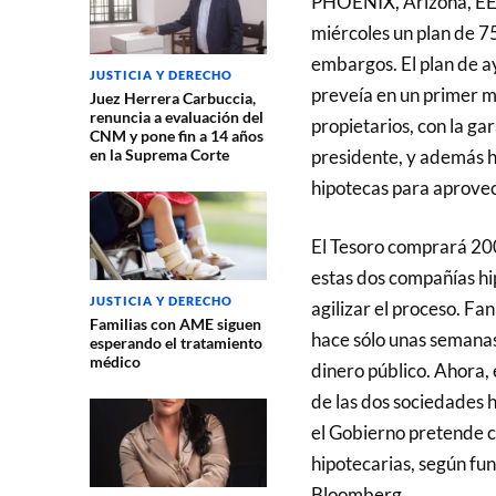
PHOENIX, Arizona, EE.
miércoles un plan de 7
embargos. El plan de ay
JUSTICIA Y DERECHO
preveía en un primer m
Juez Herrera Carbuccia,
renuncia a evaluación del
propietarios, con la g
CNM y pone fin a 14 años
presidente, y además ha
en la Suprema Corte
hipotecas para aprovec
El Tesoro comprará 200
estas dos compañías hip
JUSTICIA Y DERECHO
agilizar el proceso. F
Familias con AME siguen
hace sólo unas semanas
esperando el tratamiento
médico
dinero público. Ahora,
de las dos sociedades 
el Gobierno pretende cr
hipotecarias, según fun
Bloomberg.