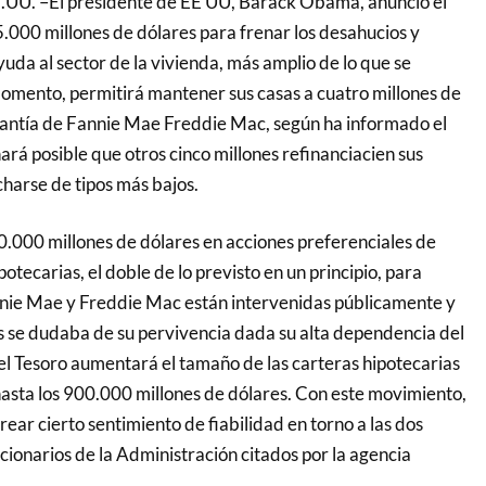
UU. –El presidente de EE UU, Barack Obama, anunció el
5.000 millones de dólares para frenar los desahucios y
uda al sector de la vivienda, más amplio de lo que se
omento, permitirá mantener sus casas a cuatro millones de
arantía de Fannie Mae Freddie Mac, según ha informado el
rá posible que otros cinco millones refinanciacien sus
harse de tipos más bajos.
.000 millones de dólares en acciones preferenciales de
otecarias, el doble de lo previsto en un principio, para
annie Mae y Freddie Mac están intervenidas públicamente y
 se dudaba de su pervivencia dada su alta dependencia del
 el Tesoro aumentará el tamaño de las carteras hipotecarias
hasta los 900.000 millones de dólares. Con este movimiento,
ear cierto sentimiento de fiabilidad en torno a las dos
cionarios de la Administración citados por la agencia