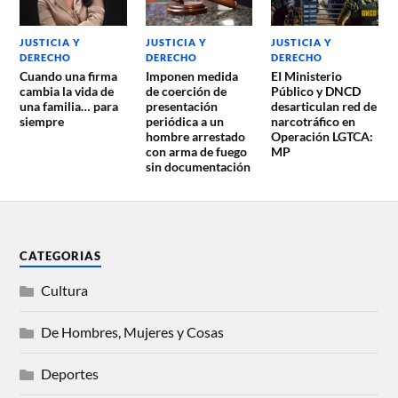
JUSTICIA Y
JUSTICIA Y
JUSTICIA Y
DERECHO
DERECHO
DERECHO
Cuando una firma
Imponen medida
EI Ministerio
cambia la vida de
de coerción de
Público y DNCD
una familia… para
presentación
desarticulan red de
siempre
periódica a un
narcotráfico en
hombre arrestado
Operación LGTCA:
con arma de fuego
MP
sin documentación
CATEGORIAS
Cultura
De Hombres, Mujeres y Cosas
Deportes