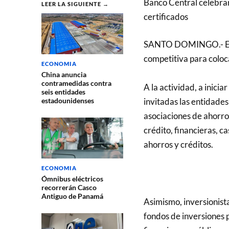
Banco Central celebrar
LEER LA SIGUIENTE →
certificados
SANTO DOMINGO.- El B
competitiva para coloc
ECONOMIA
China anuncia
contramedidas contra
A la actividad, a inicia
seis entidades
invitadas las entidades
estadounidenses
asociaciones de ahorro
crédito, financieras, 
ahorros y créditos.
ECONOMIA
Ómnibus eléctricos
recorrerán Casco
Antiguo de Panamá
Asimismo, inversionista
fondos de inversiones p