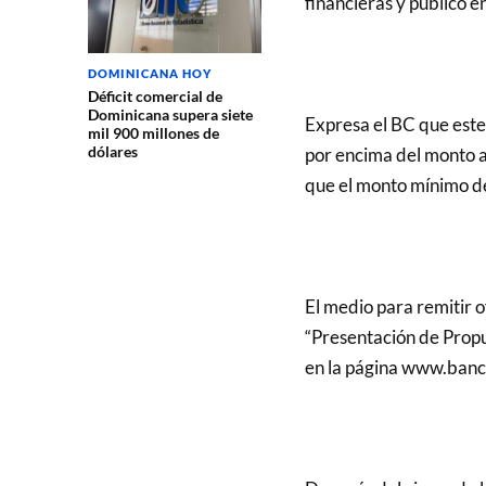
financieras y público e
DOMINICANA HOY
Déficit comercial de
Dominicana supera siete
Expresa el BC que este
mil 900 millones de
dólares
por encima del monto an
que el monto mínimo de
El medio para remitir o
“Presentación de Propu
en la página www.banc