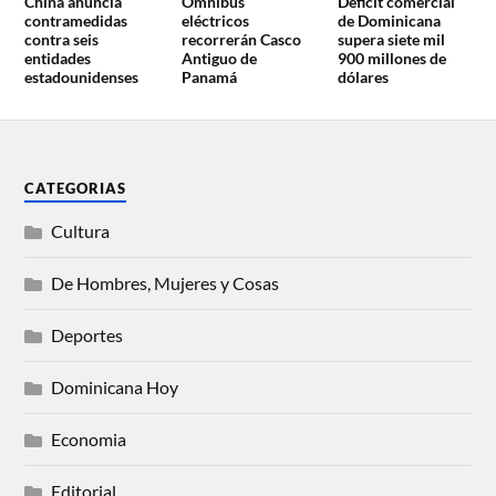
China anuncia
Ómnibus
Déficit comercial
contramedidas
eléctricos
de Dominicana
contra seis
recorrerán Casco
supera siete mil
entidades
Antiguo de
900 millones de
estadounidenses
Panamá
dólares
CATEGORIAS
Cultura
De Hombres, Mujeres y Cosas
Deportes
Dominicana Hoy
Economia
Editorial