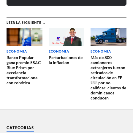
LEER LA SIGUIENTE →
ECONOMIA
ECONOMIA
ECONOMIA
Banco Popular
Perturbaciones de
Más de 800
gana premio SS&C
la inflacion
camioneros
Blue Prism por
extranjeros fueron
excelencia
retirados de
transformacional
circulación en EE.
con robótica
UU. por no
calificar; cientos de
dominicanos
conducen
CATEGORIAS