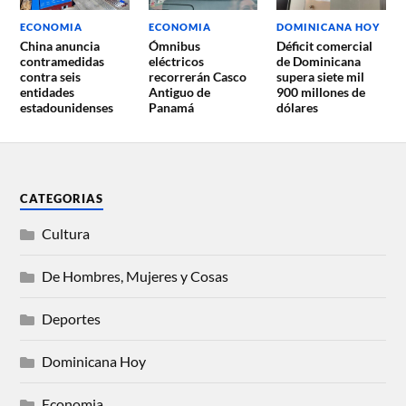
ECONOMIA
ECONOMIA
DOMINICANA HOY
China anuncia
Ómnibus
Déficit comercial
contramedidas
eléctricos
de Dominicana
contra seis
recorrerán Casco
supera siete mil
entidades
Antiguo de
900 millones de
estadounidenses
Panamá
dólares
CATEGORIAS
Cultura
De Hombres, Mujeres y Cosas
Deportes
Dominicana Hoy
Economia