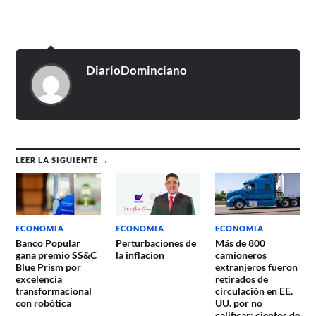
DiarioDominciano
LEER LA SIGUIENTE →
ECONOMIA
ECONOMIA
ECONOMIA
Banco Popular
Perturbaciones de
Más de 800
gana premio SS&C
la inflacion
camioneros
Blue Prism por
extranjeros fueron
excelencia
retirados de
transformacional
circulación en EE.
con robótica
UU. por no
calificar; cientos de