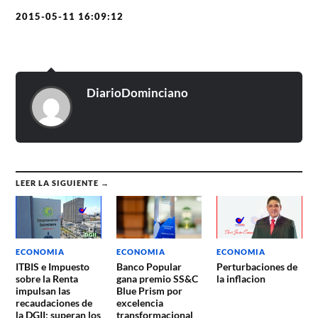
2015-05-11 16:09:12
DiarioDominciano
LEER LA SIGUIENTE →
ECONOMIA
ECONOMIA
ECONOMIA
ITBIS e Impuesto
Banco Popular
Perturbaciones de
sobre la Renta
gana premio SS&C
la inflacion
impulsan las
Blue Prism por
recaudaciones de
excelencia
la DGII; superan los
transformacional