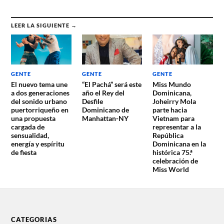
LEER LA SIGUIENTE →
GENTE
GENTE
GENTE
El nuevo tema une
“El Pachá” será este
Miss Mundo
a dos generaciones
año el Rey del
Dominicana,
del sonido urbano
Desfile
Joheirry Mola
puertorriqueño en
Dominicano de
parte hacia
una propuesta
Manhattan-NY
Vietnam para
cargada de
representar a la
sensualidad,
República
energía y espíritu
Dominicana en la
de fiesta
histórica 75.ª
celebración de
Miss World
CATEGORIAS