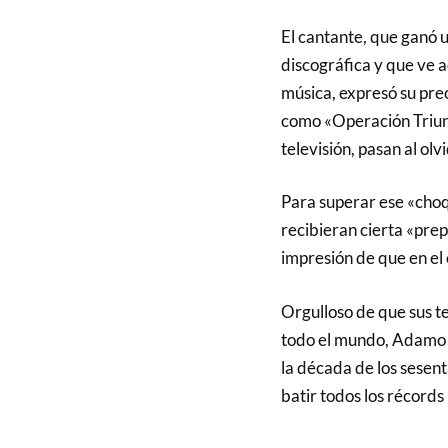
El cantante, que ganó 
discográfica y que ve 
música, expresó su pre
como «Operación Triunf
televisión, pasan al olv
Para superar ese «choq
recibieran cierta «prep
impresión de que en el
Orgulloso de que sus t
todo el mundo, Adamo h
la década de los sesent
batir todos los récords