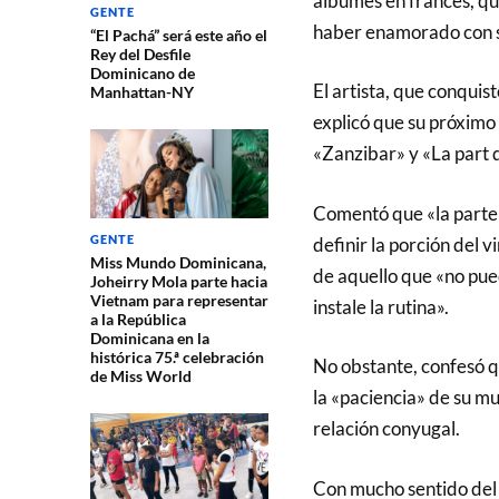
álbumes en francés, que
GENTE
haber enamorado con s
“El Pachá” será este año el
Rey del Desfile
Dominicano de
El artista, que conquis
Manhattan-NY
explicó que su próximo
«Zanzibar» y «La part d
Comentó que «la parte d
GENTE
definir la porción del 
Miss Mundo Dominicana,
de aquello que «no pue
Joheirry Mola parte hacia
Vietnam para representar
instale la rutina».
a la República
Dominicana en la
histórica 75.ª celebración
No obstante, confesó q
de Miss World
la «paciencia» de su mu
relación conyugal.
Con mucho sentido del 