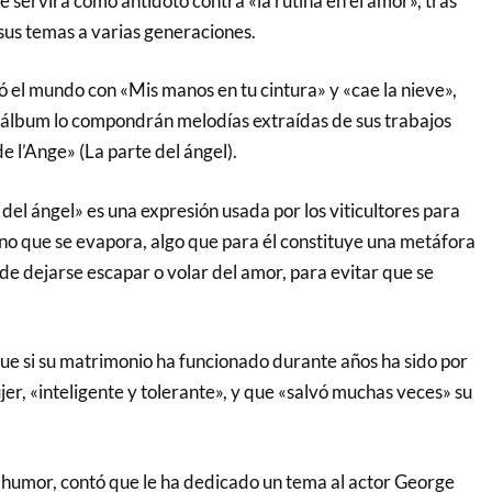
 servirá como antídoto contra «la rutina en el amor», tras
us temas a varias generaciones.
tó el mundo con «Mis manos en tu cintura» y «cae la nieve»,
 álbum lo compondrán melodías extraídas de sus trabajos
e l’Ange» (La parte del ángel).
el ángel» es una expresión usada por los viticultores para
vino que se evapora, algo que para él constituye una metáfora
de dejarse escapar o volar del amor, para evitar que se
ue si su matrimonio ha funcionado durante años ha sido por
jer, «inteligente y tolerante», y que «salvó muchas veces» su
humor, contó que le ha dedicado un tema al actor George