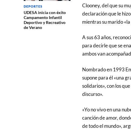
Clooney, del que su muj
DEPORTES
UDESA inicia con éxito
declaración que le hizo
Campamento Infantil
mientras su marido «la
Deportivo y Recreativo
de Verano
A sus 63 años, reconoc
para decirle que se en
ambos van acompañados
Nombrado en 1993 Emba
supone para él «una gr
solidarios», con los qu
discurso».
«Yo no vivo en una nub
canción de amor, donde 
de todo el mundo», arg