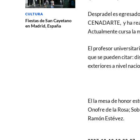
Despradel es egresado 
CULTURA
Fiestas de San Cayetano
CENADARTE, y ha realiz
en Madrid, España
Actualmente cursa la m
El profesor universitar
que se pueden citar: d
exteriores a nivel nacio
El la mesa de honor es
Onofre de la Rosa; Sobe
Ramón Estévez.