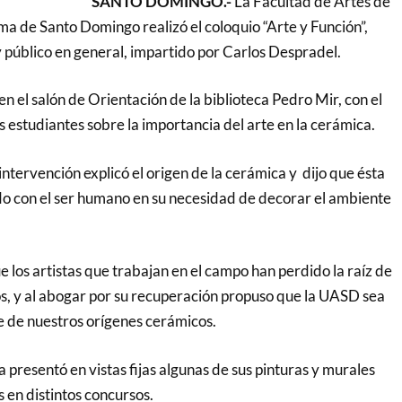
SANTO DOMINGO.-
La Facultad de Artes de
a de Santo Domingo realizó el coloquio “Arte y Función”,
y público en general, impartido por Carlos Despradel.
 en el salón de Orientación de la biblioteca Pedro Mir, con el
os estudiantes sobre la importancia del arte en la cerámica.
ntervención explicó el origen de la cerámica y dijo que ésta
do con el ser humano en su necesidad de decorar el ambiente
e los artistas que trabajan en el campo han perdido la raíz de
os, y al abogar por su recuperación propuso que la UASD sea
te de nuestros orígenes cerámicos.
a presentó en vistas fijas algunas de sus pinturas y murales
 en distintos concursos.