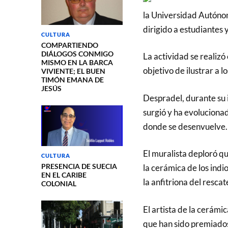
la Universidad Autónom
dirigido a estudiantes 
CULTURA
COMPARTIENDO
DIÁLOGOS CONMIGO
La actividad se realizó
MISMO EN LA BARCA
objetivo de ilustrar a l
VIVIENTE; EL BUEN
TIMÓN EMANA DE
JESÚS
Despradel, durante su i
surgió y ha evoluciona
donde se desenvuelve.
El muralista deploró qu
CULTURA
PRESENCIA DE SUECIA
la cerámica de los indi
EN EL CARIBE
la anfitriona del resca
COLONIAL
El artista de la cerámic
que han sido premiados