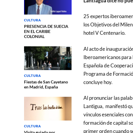
Lantiagua dice no pu
25 expertos iberoameri
CULTURA
los Objetivos del Mileni
PRESENCIA DE SUECIA
EN EL CARIBE
hotel V Centenario.
COLONIAL
Al acto de inauguració
Iberoamericanos para la
Española de Cooperació
Programa de Formación
CULTURA
concluye hoy.
Fiestas de San Cayetano
en Madrid, España
Al pronunciar las palab
Lantigua, manifestó qu
vínculos esenciales con
formación de capital so
CULTURA
primer orden cuando se 
Visita guiada por