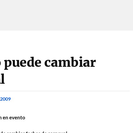
o puede cambiar
l
 2009
n en evento