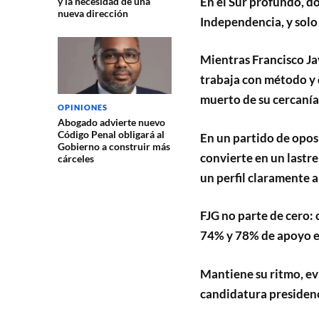
En el Sur profundo, d
y la necesidad de una
nueva dirección
Independencia, y solo
Mientras Francisco Jav
trabaja con método y d
muerto de su cercanía
OPINIONES
Abogado advierte nuevo
Código Penal obligará al
En un partido de oposi
Gobierno a construir más
convierte en un lastre
cárceles
un perfil claramente an
FJG no parte de cero:
74% y 78% de apoyo en
Mantiene su ritmo, evi
candidatura presidenc