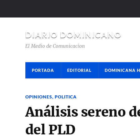
DIARIO DOMINICANO
El Medio de Comunicacion
PORTADA
EDITORIAL
DOMINICANA 
OPINIONES
,
POLITICA
Análisis sereno 
del PLD