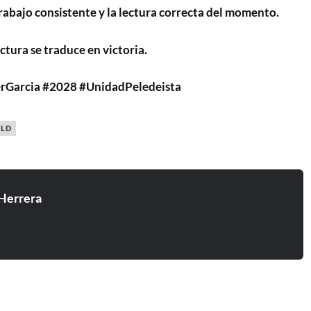
trabajo consistente y la lectura correcta del momento.
ectura se traduce en victoria.
erGarcia #2028 #UnidadPeledeista
PLD
Herrera