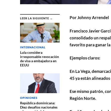
Por Johnny Arrendel
LEER LA SIGUIENTE →
Francisco Javier Garcí
consolidado un respald
favorito para ganar la
INTERNACIONAL
Lula considera
irresponsable revocación
Ejemplos claros:
de visa a embajadora en
EEUU
En La Vega, demarcaci
45 ya están alineados
Ese mismo patrón, con 
Región Norte.
OPINIONES
República dominicana:
Diez desafíos nacionales