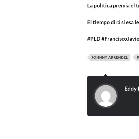
La política premia el 
El tiempo dirá si esa l
#PLD #FranciscoJavi
JOHNNY ARRENDEL
Eddy 