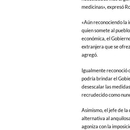
medicinas», expresó R
«Aún reconociendo la i
quien somete al pueblo
económica, el Gobierno
extranjera que se ofre
agregó.
Igualmente reconoció q
podría brindar el Gobi
desescalar las medidas
recrudecido como nunca
Asimismo, el jefe de l
alternativa al anquilo
agoniza con la imposici