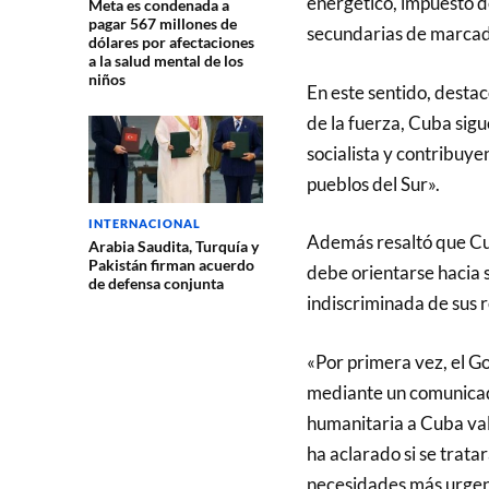
energético, impuesto de
Meta es condenada a
pagar 567 millones de
secundarias de marcado
dólares por afectaciones
a la salud mental de los
niños
En este sentido, destac
de la fuerza, Cuba sig
socialista y contribuye
pueblos del Sur».
INTERNACIONAL
Además resaltó que Cub
Arabia Saudita, Turquía y
Pakistán firman acuerdo
debe orientarse hacia 
de defensa conjunta
indiscriminada de sus 
«Por primera vez, el G
mediante un comunicad
humanitaria a Cuba val
ha aclarado si se tratar
necesidades más urgent