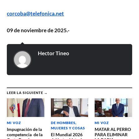
corcoba@telefonica.net
09 de noviembre de 2025.-
Hector Tineo
LEER LA SIGUIENTE →
MI VOZ
DE HOMBRES,
MI VOZ
MUJERES Y COSAS
Impugnación de la
MATAR AL PERRO
competencia de la
El Mundial 2026
PARA ELIMINAR