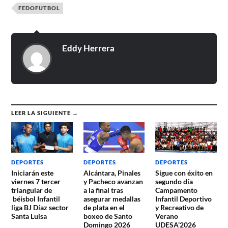
FEDOFUTBOL
Eddy Herrera
LEER LA SIGUIENTE →
DEPORTES
DEPORTES
DEPORTES
Iniciarán este
Alcántara, Pinales
Sigue con éxito en
viernes 7 tercer
y Pacheco avanzan
segundo día
triangular de
a la final tras
Campamento
béisbol Infantil
asegurar medallas
Infantil Deportivo
liga BJ Díaz sector
de plata en el
y Recreativo de
Santa Luisa
boxeo de Santo
Verano
Domingo 2026
UDESA’2026