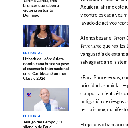
Yarima García, tres
bronces que saben a
Aguilera, afirmó este j
victoria en Santo
y controles cada vez má
Domingo
lavado de activos repr
Al encabezar el
Tercer 
Terrorismo
que realiza 
EDITORIAL
vanguardia de estándar
Lizbeth de León: Atleta
salvaguardan el sistem
dominicana busca su pase
al escenario internacional
en el Caribbean Summer
«Para Banreservas, com
Classic 2026
prioridad asumir la re
comportamiento ético e
mitigación de riesgos a
terrorismo», manifestó
EDITORIAL
Testigo del tiempo / El
El ejecutivo bancario p
silencio de Fauci