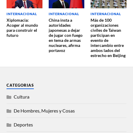
INTERNACIONAL
INTERNACIONAL
INTERNACIONAL
Xiplomacia:
China insta a
Más de 100
Acoger al mundo
autoridades
organizaciones
para construir el
japonesas a dejar
civiles de Taiwan
futuro
de jugar con fuego
participan en
en tema de armas
evento de
nucleares, afirma
intercambio entre
portavoz
ambos lados del
estrecho en Beijing
CATEGORIAS
Cultura
De Hombres, Mujeres y Cosas
Deportes