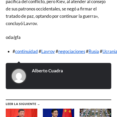
pacífica del conflicto, pero Kiev, al atender al consejo
de sus patronos occidentales, se negó a firmar el
tratado de paz, optando por continuar la guerra»,
concluyó Lavrov.
oda/gfa
#
continuidad
#
Lavrov
#
negociaciones
#
Rusia
#
Ucrani
Alberto Cuadra
LEER LA SIGUIENTE →