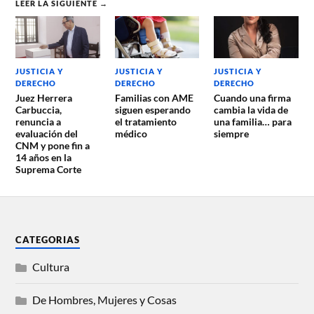
LEER LA SIGUIENTE →
JUSTICIA Y
JUSTICIA Y
JUSTICIA Y
DERECHO
DERECHO
DERECHO
Juez Herrera
Familias con AME
Cuando una firma
Carbuccia,
siguen esperando
cambia la vida de
renuncia a
el tratamiento
una familia… para
evaluación del
médico
siempre
CNM y pone fin a
14 años en la
Suprema Corte
CATEGORIAS
Cultura
De Hombres, Mujeres y Cosas