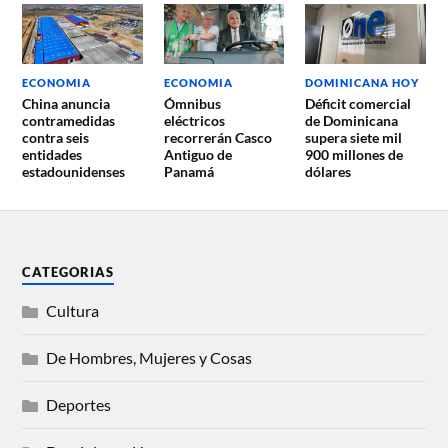
ECONOMIA
ECONOMIA
DOMINICANA HOY
China anuncia
Ómnibus
Déficit comercial
contramedidas
eléctricos
de Dominicana
contra seis
recorrerán Casco
supera siete mil
entidades
Antiguo de
900 millones de
estadounidenses
Panamá
dólares
CATEGORIAS
Cultura
De Hombres, Mujeres y Cosas
Deportes