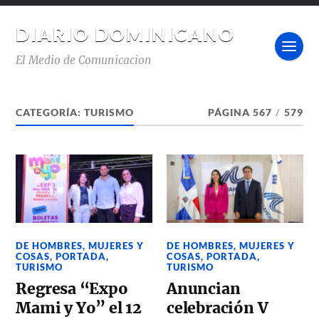
DIARIO DOMINICANO
El Medio de Comunicacion
CATEGORÍA:
TURISMO
PÁGINA 567
/
579
DE HOMBRES, MUJERES Y
DE HOMBRES, MUJERES Y
COSAS
,
PORTADA
,
COSAS
,
PORTADA
,
TURISMO
TURISMO
Regresa “Expo
Anuncian
Mami y Yo” el 12
celebración V