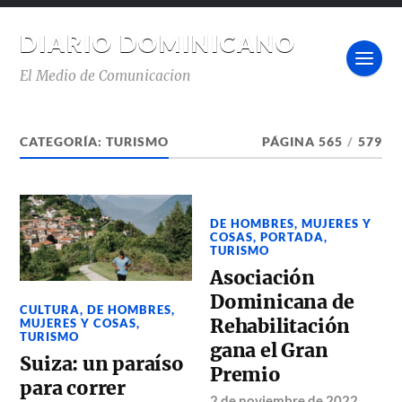
DIARIO DOMINICANO
El Medio de Comunicacion
CATEGORÍA:
TURISMO
PÁGINA 565
/
579
DE HOMBRES, MUJERES Y
COSAS
,
PORTADA
,
TURISMO
Asociación
Dominicana de
CULTURA
,
DE HOMBRES,
Rehabilitación
MUJERES Y COSAS
,
TURISMO
gana el Gran
Suiza: un paraíso
Premio
para correr
2 de noviembre de 2022