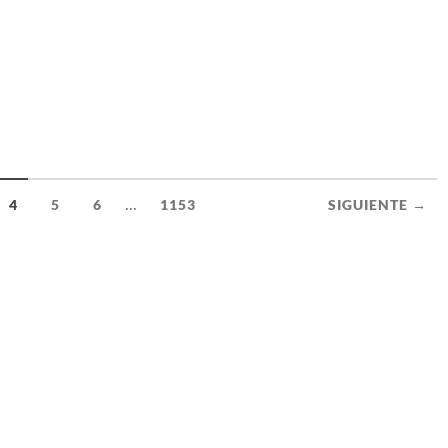
...
4
5
6
1153
SIGUIENTE →