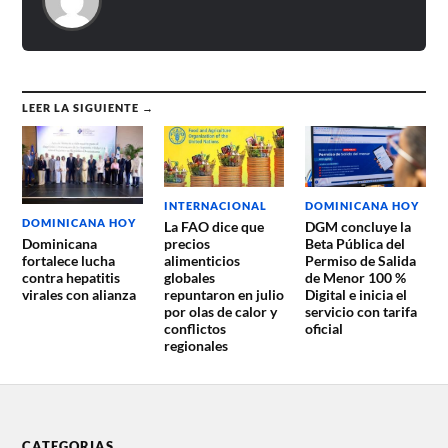
LEER LA SIGUIENTE →
DOMINICANA HOY
INTERNACIONAL
DOMINICANA HOY
DGM concluye la
La FAO dice que
Beta Pública del
precios
Dominicana
Permiso de Salida
alimenticios
fortalece lucha
de Menor 100 %
globales
contra hepatitis
Digital e inicia el
repuntaron en julio
virales con alianza
servicio con tarifa
por olas de calor y
oficial
conflictos
regionales
CATEGORIAS