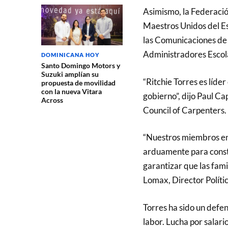
Asimismo, la Federac
Maestros Unidos del Es
las Comunicaciones de
Administradores Escol
DOMINICANA HOY
Santo Domingo Motors y
Suzuki amplían su
“Ritchie Torres es líde
propuesta de movilidad
con la nueva Vitara
gobierno”, dijo Paul Ca
Across
Council of Carpenters.
“Nuestros miembros en 
arduamente para constru
garantizar que las fam
Lomax, Director Políti
Torres ha sido un defe
labor. Lucha por salari