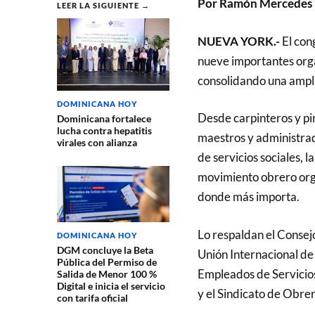
Por Ramón Mercedes
LEER LA SIGUIENTE →
NUEVA YORK.-
El cong
nueve importantes organ
consolidando una ampli
DOMINICANA HOY
Desde carpinteros y pi
Dominicana fortalece
lucha contra hepatitis
maestros y administra
virales con alianza
de servicios sociales, l
movimiento obrero org
donde más importa.
Lo respaldan el Consejo
DOMINICANA HOY
DGM concluye la Beta
Unión Internacional de P
Pública del Permiso de
Empleados de Servicios
Salida de Menor 100 %
Digital e inicia el servicio
y el Sindicato de Obre
con tarifa oficial