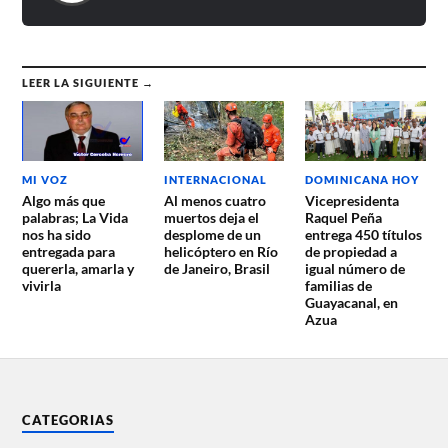
LEER LA SIGUIENTE →
MI VOZ
INTERNACIONAL
DOMINICANA HOY
Algo más que
Al menos cuatro
Vicepresidenta
palabras; La Vida
muertos deja el
Raquel Peña
nos ha sido
desplome de un
entrega 450 títulos
entregada para
helicóptero en Río
de propiedad a
quererla, amarla y
de Janeiro, Brasil
igual número de
vivirla
familias de
Guayacanal, en
Azua
CATEGORIAS